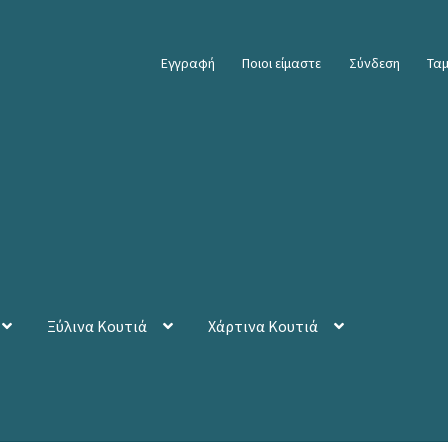
Εγγραφή
Ποιοι είμαστε
Σύνδεση
Ταμ
Ξύλινα Κουτιά
Χάρτινα Κουτιά