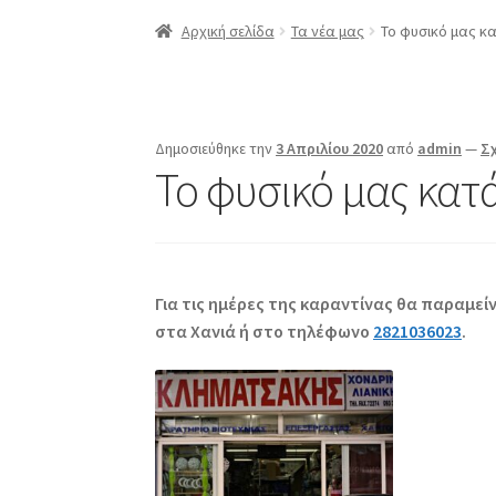
Αρχική
Compare
Compare
Edit Profile
Log In
Αρχική σελίδα
Τα νέα μας
Το φυσικό μας κ
Επαναφορά Κωδικού
Καλάθι
Κατάστημα
Λο
ΠΟΛΙΤΙΚΗ ΕΠΙΣΤΡΟΦΩΝ
Προϊόντα
Σύνδεση
Δημοσιεύθηκε την
3 Απριλίου 2020
από
admin
—
Σ
Το φυσικό μας κατ
Για τις ημέρες της καραντίνας θα παραμε
στα Χανιά ή στο τηλέφωνο
2821036023
.