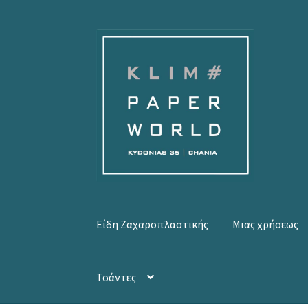
Απευθείας
Μετάβαση
μετάβαση
σε
στην
περιεχόμενο
πλοήγηση
Είδη Ζαχαροπλαστικής
Μιας χρήσεως
Τσάντες