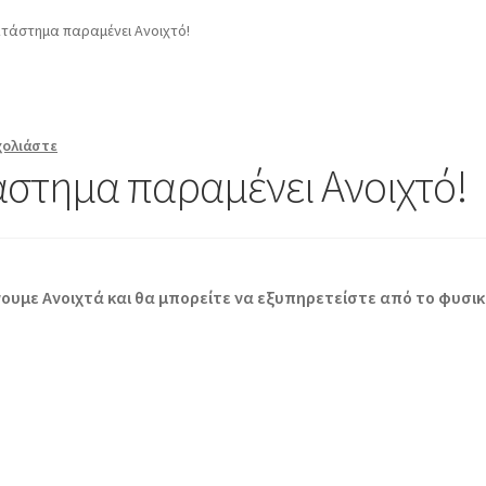
Register
Wishlist
Wishlist
Αποσύνδεση
Εγγραφή
ατάστημα παραμένει Ανοιχτό!
γαριασμός
Μέλη
Ο λογαριασμός μου
ΟΡΟΙ ΧΡΗΣΗΣ
Ποιοι είμαστ
Ταμείο
Χρήστης
χολιάστε
άστημα παραμένει Ανοιχτό!
ίνουμε Aνοιχτά και θα μπορείτε να εξυπηρετείστε από το φυσι