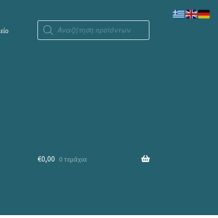
Products
search
είο
€
0,00
0 τεμάχια