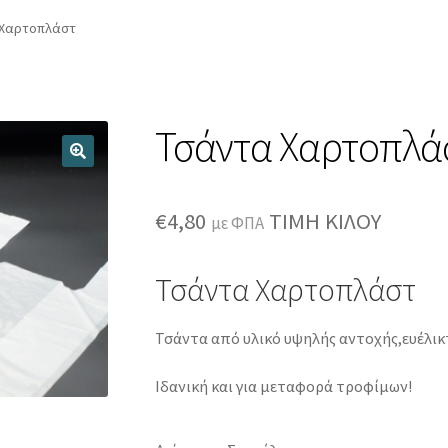
Register
Wishlist
Wishlist
Αποσύνδεση
Εγγραφή
 Χαρτοπλάστ
γαριασμός
Μέλη
Ο λογαριασμός μου
ΟΡΟΙ ΧΡΗΣΗΣ
Ποιοι είμαστ
Ταμείο
Χρήστης
Τσάντα Χαρτοπλά
€
4,80
ΤΙΜΗ ΚΙΛΟΥ
με ΦΠΑ
Τσάντα Χαρτοπλάστ
Τσάντα από υλικό υψηλής αντοχής,ευέλικτη
Ιδανική και για μεταφορά τροφίμων!