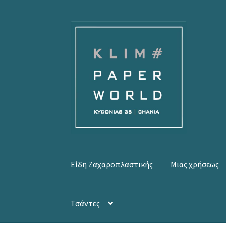
Απευθείας
Μετάβαση
μετάβαση
σε
στην
περιεχόμενο
πλοήγηση
Είδη Ζαχαροπλαστικής
Μιας χρήσεως
Τσάντες