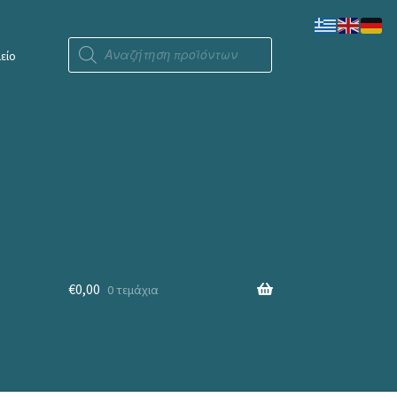
Products
search
είο
€
0,00
0 τεμάχια