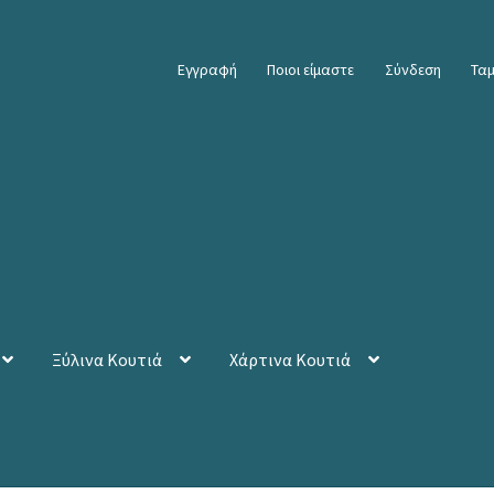
Εγγραφή
Ποιοι είμαστε
Σύνδεση
Ταμ
Ξύλινα Κουτιά
Χάρτινα Κουτιά