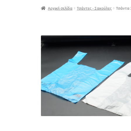
Αρχική
Compare
Compare
Edit Profile
Log In
Αρχική σελίδα
Τσάντες - Σακούλες
Τσάντα
Επαναφορά Κωδικού
Καλάθι
Κατάστημα
Λο
ΠΟΛΙΤΙΚΗ ΕΠΙΣΤΡΟΦΩΝ
Προϊόντα
Σύνδεση