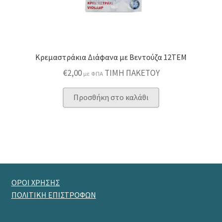
προϊόντος
Κρεμαστράκια Διάφανα με Βεντούζα 12ΤΕΜ
€
2,00
ΤΙΜΗ ΠΑΚΕΤΟΥ
με ΦΠΑ
Προσθήκη στο καλάθι
ΟΡΟΙ ΧΡΗΣΗΣ
ΠΟΛΙΤΙΚΗ ΕΠΙΣΤΡΟΦΩΝ