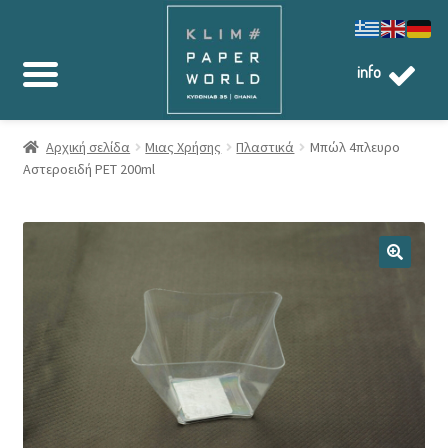
info
Αρχική σελίδα
Μιας Χρήσης
Πλαστικά
Μπώλ 4πλευρο
Αστεροειδή PET 200ml