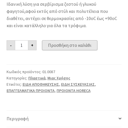
Ιδανική λύση για σερβίρισμα ζεστού ή γλυκού
φαγητού,αφού εκτός από στύλ και πολυτέλεια που
διαθέτει, αντέχει σε θερμοκρασίες από -10οC έως +90οC
και είναι κατάλληλο για όλα τα τρόφιμα.
Μπώλ
-
+
Προσθήκη στο καλάθι
4πλευρο
Αστεροειδή
PET
200ml
ποσότητα
Κωδικός προϊόντος:
01.0087
Κατηγορίες:
Πλαστικά
,
Μιας Χρήσης
Ετικέτες:
ΕΙΔΗ ΑΠΟΘΗΚΕΥΣΗΣ
,
ΕΙΔΗ ΣΥΣΚΕΥΑΣΙΑΣ
,
ΕΠΑΓΓΕΛΜΑΤΙΚΑ ΠΡΟΙΟΝΤΑ
,
ΠΡΟΙΟΝΤΑ HORECA
Περιγραφή