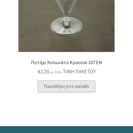
επιλεγούν
στη
σελίδα
του
προϊόντος
Ποτήρι Κολωνάτο Κρασιού 10ΤΕΜ
€
2,50
ΤΙΜΗ ΠΑΚΕΤΟΥ
με ΦΠΑ
Προσθήκη στο καλάθι