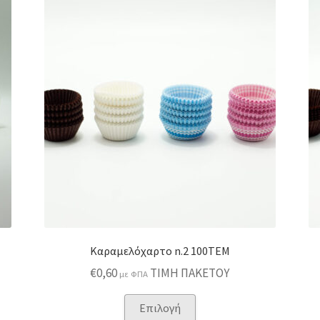
Καραμελόχαρτο n.2 100ΤΕΜ
€
0,60
ΤΙΜΗ ΠΑΚΕΤΟΥ
με ΦΠΑ
Αυτό
Επιλογή
το