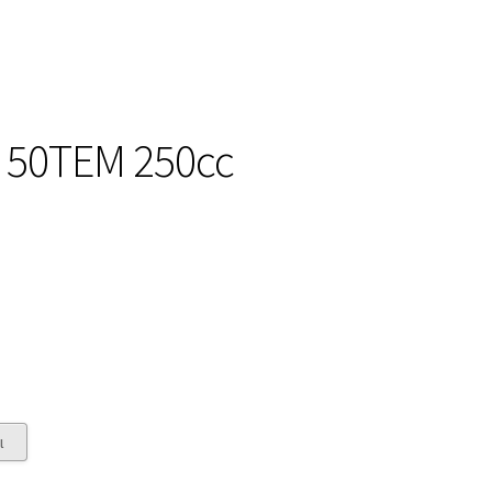
ε
 50ΤΕΜ 250cc
ι