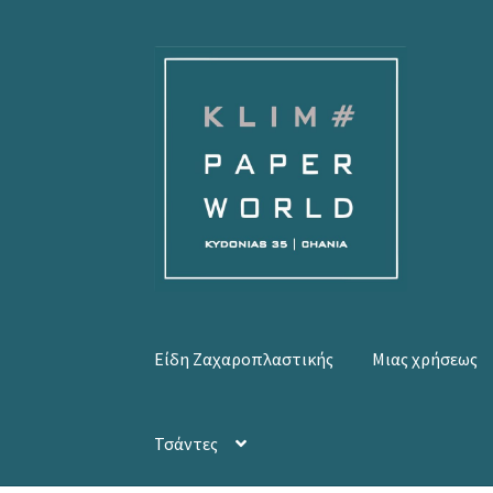
Απευθείας
Μετάβαση
μετάβαση
σε
στην
περιεχόμενο
πλοήγηση
Είδη Ζαχαροπλαστικής
Μιας χρήσεως
Τσάντες