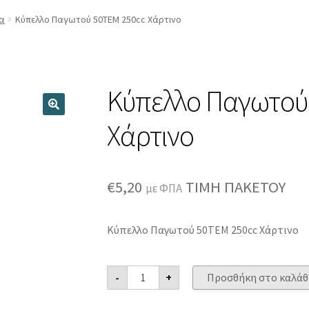
Register
Wishlist
Wishlist
Αποσύνδεση
Εγγραφή
να
Κύπελλο Παγωτού 50ΤΕΜ 250cc Χάρτινο
γαριασμός
Μέλη
Ο λογαριασμός μου
ΟΡΟΙ ΧΡΗΣΗΣ
Ποιοι είμαστ
Ταμείο
Χρήστης
Κύπελλο Παγωτού
Χάρτινο
€
5,20
ΤΙΜΗ ΠΑΚΕΤΟΥ
με ΦΠΑ
Κύπελλο Παγωτού 50ΤΕΜ 250cc Χάρτινο
Κύπελλο
-
+
Προσθήκη στο καλάθ
Παγωτού
50ΤΕΜ
250cc