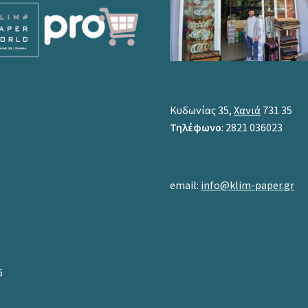
Κυδωνίας 35,
Χανιά
731 35
Τηλέφωνο
: 2821 036023
email:
info@klim-paper.gr
6