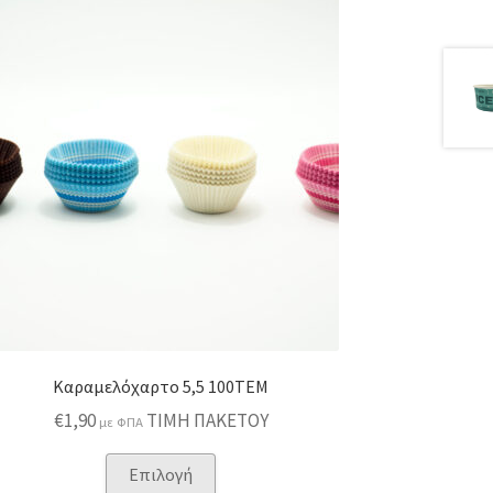
Καραμελόχαρτο 5,5 100TEM
€
1,90
ΤΙΜΗ ΠΑΚΕΤΟΥ
με ΦΠΑ
Αυτό
Επιλογή
το