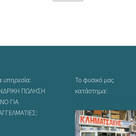
προϊόν
έχει
πολλαπλές
παραλλαγές.
Οι
επιλογές
μπορούν
να
επιλεγούν
στη
σελίδα
α υπηρεσία:
Το φυσικό μας
του
προϊόντος
ΝΔΡΙΚΗ ΠΩΛΗΣΗ
κατάστημα:
ΝΟ ΓΙΑ
ΑΓΓΕΛΜΑΤΙΕΣ: