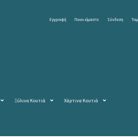
Εγγραφή
Ποιοι είμαστε
Σύνδεση
Ταμ
Ξύλινα Κουτιά
Χάρτινα Κουτιά