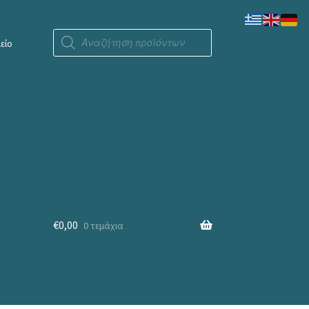
Products
search
είο
€
0,00
0 τεμάχια