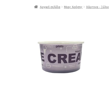
Αρχική
Compare
Compare
Edit Profile
Log In
Αρχική σελίδα
Μιας Χρήσης
Χάρτινα - Ξύλι
Επαναφορά Κωδικού
Καλάθι
Κατάστημα
Λο
ΠΟΛΙΤΙΚΗ ΕΠΙΣΤΡΟΦΩΝ
Προϊόντα
Σύνδεση