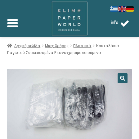
info
Αρχική σελίδα
Μιας Χρήσης
Πλαστικά
Κουταλάκια
Παγωτού Συσκευασμένα Επαναχρησιμοποιούμενα