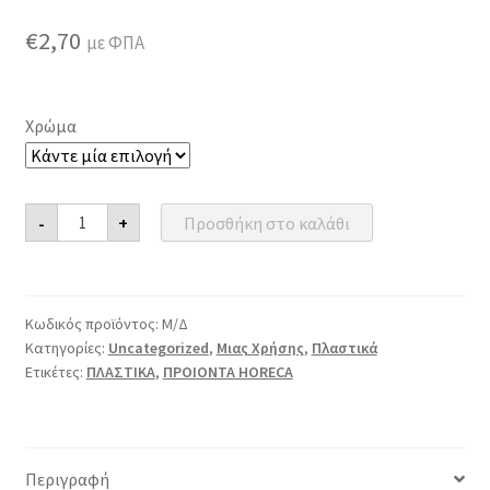
€
2,70
με ΦΠΑ
Χρώμα
Κουταλάκια
-
+
Προσθήκη στο καλάθι
Παγωτού
Συσκευασμένα
Επαναχρησιμοποιούμενα
ποσότητα
Κωδικός προϊόντος:
Μ/Δ
Κατηγορίες:
Uncategorized
,
Μιας Χρήσης
,
Πλαστικά
Ετικέτες:
ΠΛΑΣΤΙΚΑ
,
ΠΡΟΙΟΝΤΑ HORECA
Περιγραφή