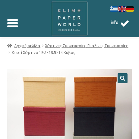
info
Αρχική σελίδα
Χάρτινες Συσκευασίες-Γυάλινες Συσκευασίες
Κουτί Χάρτινο 19.5×19.5×14 Κύβος