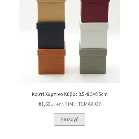
Κουτί Χάρτινο Κύβος 8.5×8.5×8.5cm
€
1,60
ΤΙΜΗ ΤΕΜΑΧΙΟΥ
με ΦΠΑ
Αυτό
Επιλογή
το
προϊόν