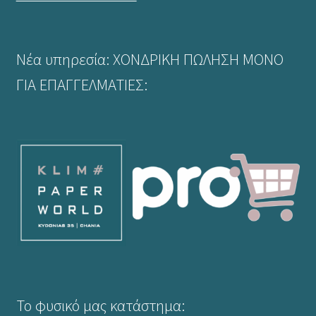
να
επιλεγούν
στη
Νέα υπηρεσία: ΧΟΝΔΡΙΚΗ ΠΩΛΗΣΗ ΜΟΝΟ
σελίδα
του
ΓΙΑ ΕΠΑΓΓΕΛΜΑΤΙΕΣ:
προϊόντος
Το φυσικό μας κατάστημα: