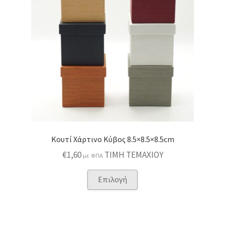
Κουτί Χάρτινο Κύβος 8.5×8.5×8.5cm
€
1,60
ΤΙΜΗ ΤΕΜΑΧΙΟΥ
με ΦΠΑ
Αυτό
Επιλογή
το
προϊόν
έχει