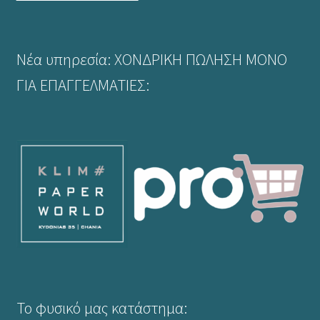
επιλεγούν
στη
σελίδα
Νέα υπηρεσία: ΧΟΝΔΡΙΚΗ ΠΩΛΗΣΗ ΜΟΝΟ
του
προϊόντος
ΓΙΑ ΕΠΑΓΓΕΛΜΑΤΙΕΣ:
Το φυσικό μας κατάστημα: