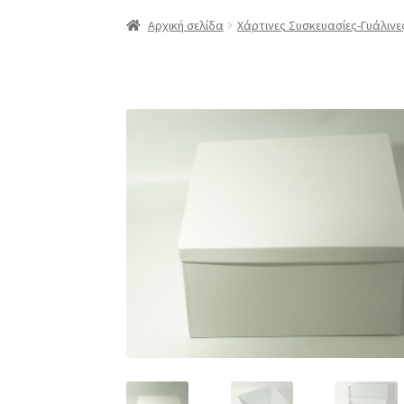
Αρχική
Compare
Compare
Edit Profile
Log In
Αρχική σελίδα
Χάρτινες Συσκευασίες-Γυάλινε
Επαναφορά Κωδικού
Καλάθι
Κατάστημα
Λο
ΠΟΛΙΤΙΚΗ ΕΠΙΣΤΡΟΦΩΝ
Προϊόντα
Σύνδεση