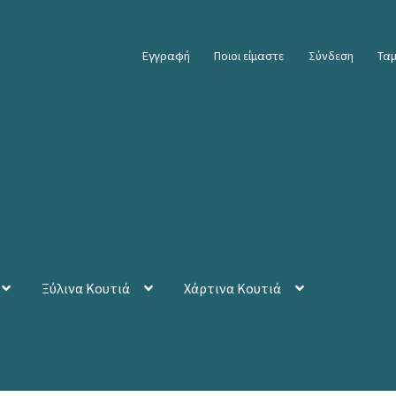
Εγγραφή
Ποιοι είμαστε
Σύνδεση
Ταμ
Ξύλινα Κουτιά
Χάρτινα Κουτιά