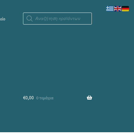
Products
search
είο
€
0,00
0 τεμάχια