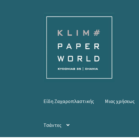
Απευθείας
Μετάβαση
μετάβαση
σε
στην
περιεχόμενο
πλοήγηση
Είδη Ζαχαροπλαστικής
Μιας χρήσεως
Τσάντες