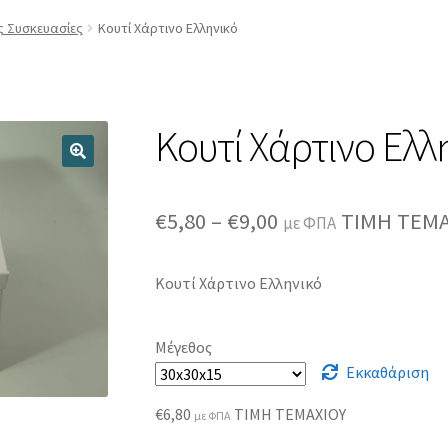
Register
Wishlist
Wishlist
Αποσύνδεση
Εγγραφή
ς Συσκευασίες
Κουτί Χάρτινο Ελληνικό
γαριασμός
Μέλη
Ο λογαριασμός μου
ΟΡΟΙ ΧΡΗΣΗΣ
Ποιοι είμαστ
Ταμείο
Χρήστης
Κουτί Χάρτινο Ελλ
Price
€
5,80
–
€
9,00
ΤΙΜΗ ΤΕΜΑ
με ΦΠΑ
range:
Κουτί Χάρτινο Ελληνικό
€5,80
through
Μέγεθος
€9,00
Εκκαθάριση
€
6,80
ΤΙΜΗ ΤΕΜΑΧΙΟΥ
με ΦΠΑ