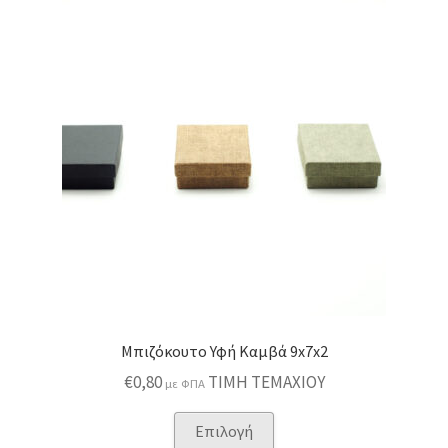
Μπιζόκουτο Υφή Καμβά 9x7x2
€
0,80
ΤΙΜΗ ΤΕΜΑΧΙΟΥ
με ΦΠΑ
Αυτό
Επιλογή