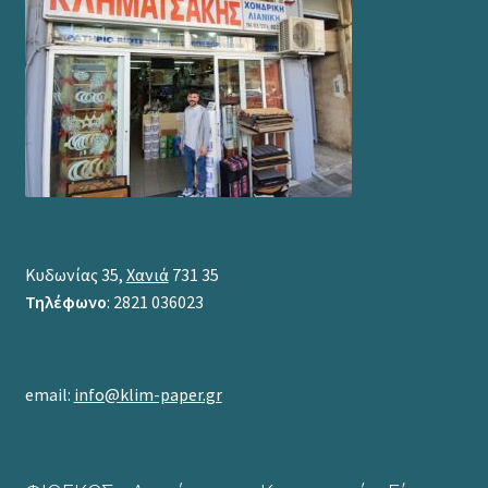
Κυδωνίας 35,
Χανιά
731 35
Τηλέφωνο
: 2821 036023
email:
info@klim-paper.gr