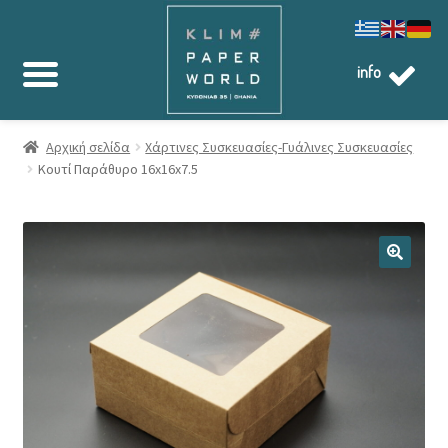
info
Αρχική σελίδα
Χάρτινες Συσκευασίες-Γυάλινες Συσκευασίες
Κουτί Παράθυρο 16x16x7.5