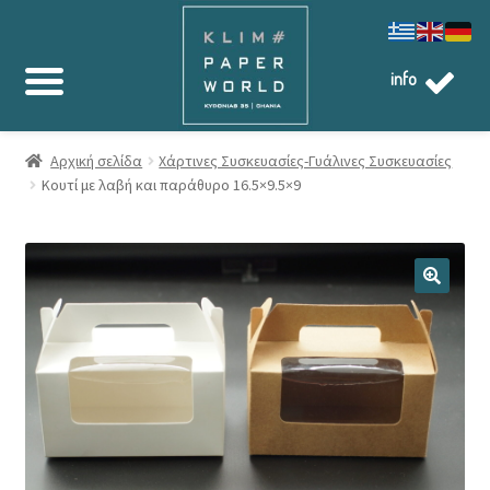
info
Αρχική σελίδα
Χάρτινες Συσκευασίες-Γυάλινες Συσκευασίες
Κουτί με λαβή και παράθυρο 16.5×9.5×9