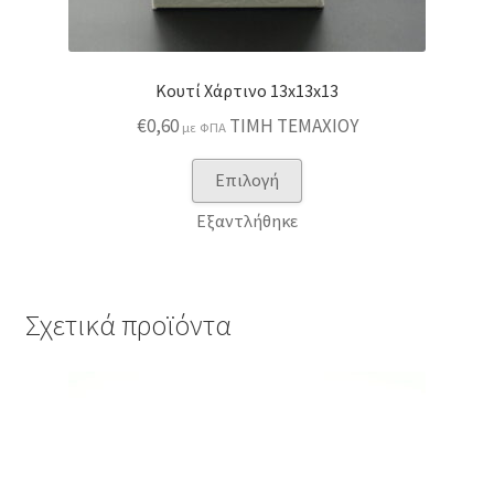
Κουτί Χάρτινο 13x13x13
€
0,60
ΤΙΜΗ ΤΕΜΑΧΙΟΥ
με ΦΠΑ
Αυτό
Επιλογή
το
Εξαντλήθηκε
προϊόν
έχει
πολλαπλές
παραλλαγές.
Σχετικά προϊόντα
Οι
επιλογές
μπορούν
να
επιλεγούν
στη