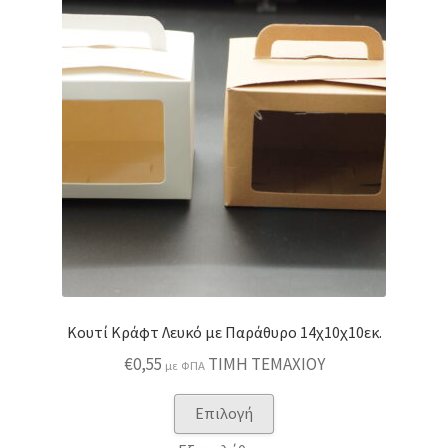
Οι
επιλογές
μπορούν
να
επιλεγούν
στη
σελίδα
του
προϊόντος
Κουτί Κράφτ Λευκό με Παράθυρο 14χ10χ10εκ.
€
0,55
ΤΙΜΗ ΤΕΜΑΧΙΟΥ
με ΦΠΑ
Αυτό
Επιλογή
το