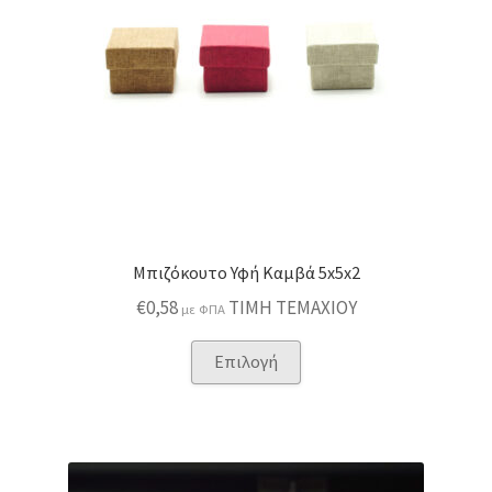
σελίδα
του
προϊόντος
Μπιζόκουτο Υφή Καμβά 5x5x2
€
0,58
ΤΙΜΗ ΤΕΜΑΧΙΟΥ
με ΦΠΑ
Αυτό
Επιλογή
το
προϊόν
έχει
πολλαπλές
παραλλαγές.