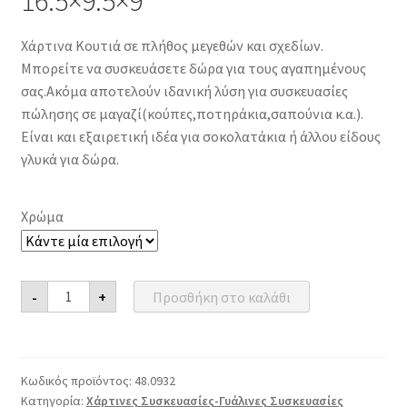
16.5×9.5×9
Χάρτινα Κουτιά σε πλήθος μεγεθών και σχεδίων.
Μπορείτε να συσκευάσετε δώρα για τους αγαπημένους
σας.Ακόμα αποτελούν ιδανική λύση για συσκευασίες
πώλησης σε μαγαζί(κούπες,ποτηράκια,σαπούνια κ.α.).
Είναι και εξαιρετική ιδέα για σοκολατάκια ή άλλου είδους
γλυκά για δώρα.
Χρώμα
Κουτί
-
+
Προσθήκη στο καλάθι
με
λαβή
και
παράθυρο
16.5x9.5x9
ποσότητα
Κωδικός προϊόντος:
48.0932
Κατηγορία:
Χάρτινες Συσκευασίες-Γυάλινες Συσκευασίες