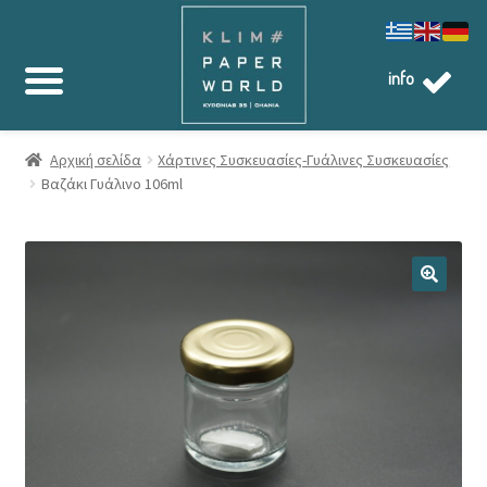
info
Αρχική σελίδα
Χάρτινες Συσκευασίες-Γυάλινες Συσκευασίες
Βαζάκι Γυάλινο 106ml