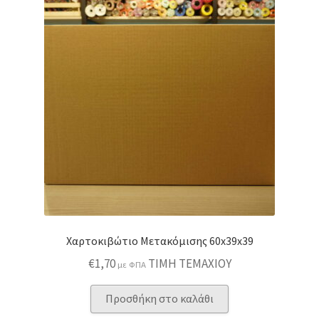
Οι
επιλογές
μπορούν
να
επιλεγούν
στη
σελίδα
του
προϊόντος
Χαρτοκιβώτιο Μετακόμισης 60x39x39
€
1,70
ΤΙΜΗ ΤΕΜΑΧΙΟΥ
με ΦΠΑ
Προσθήκη στο καλάθι