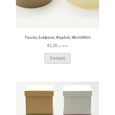
Ταινίες Διάφανες Φαρδιές 48cmX60m
€
1,30
με ΦΠΑ
Αυτό
Επιλογή
το
προϊόν
έχει
πολλαπλές
παραλλαγές.
Οι
επιλογές
μπορούν
να