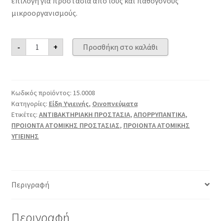
επιλογή για προστασία απο ιούς και παθογόνους
μικροοργανισμούς.
Αλκοολούχος
-
+
Προσθήκη στο καλάθι
Λοσιόν
400ml
95°
ποσότητα
Κωδικός προϊόντος:
15.0008
Κατηγορίες:
Είδη Υγιεινής
,
Οινοπνεύματα
Ετικέτες:
ΑΝΤΙΒΑΚΤΗΡΙΑΚΗ ΠΡΟΣΤΑΣΙΑ
,
ΑΠΟΡΡΥΠΑΝΤΙΚΑ
,
ΠΡΟΙΟΝΤΑ ΑΤΟΜΙΚΗΣ ΠΡΟΣΤΑΣΙΑΣ
,
ΠΡΟΙΟΝΤΑ ΑΤΟΜΙΚΗΣ
ΥΓΙΕΙΝΗΣ
Περιγραφή
Περιγραφή