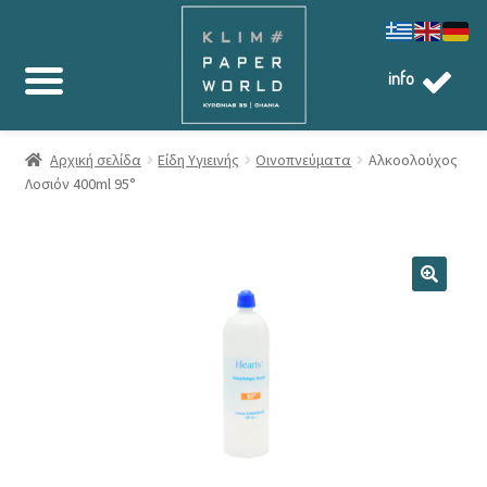
info
Αρχική σελίδα
Είδη Υγιεινής
Οινοπνεύματα
Αλκοολούχος
Λοσιόν 400ml 95°