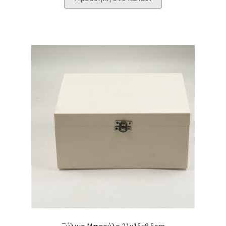
Ξύλινο Μπαούλο 21x15x8.5cm