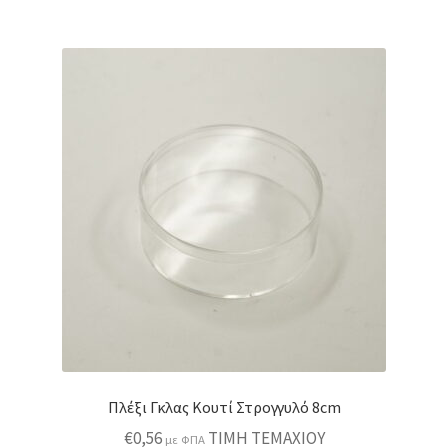
Πλέξι Γκλας Κουτί Στρογγυλό 8cm
€
0,56
ΤΙΜΗ ΤΕΜΑΧΙΟΥ
με ΦΠΑ