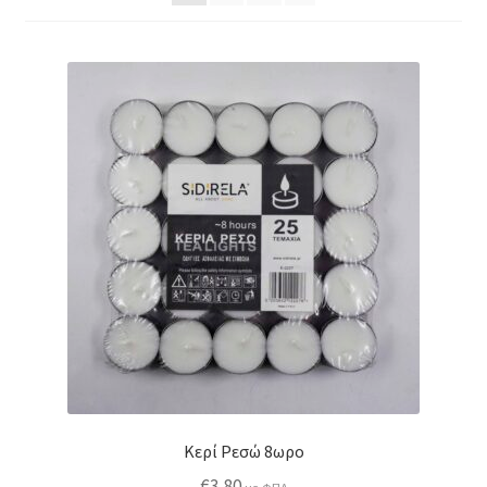
Κερί Ρεσώ 8ωρο
€
3,80