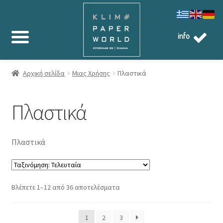
info
Αρχική σελίδα
Μιας Χρήσης
Πλαστικά
Πλαστικά
Πλαστικά
Sorted
Βλέπετε 1–12 από 36 αποτελέσματα
by
latest
1
2
3