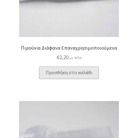
του
προϊόντος
Πιρούνια Διάφανα Επαναχρησιμοποιούμενα
€
2,20
με ΦΠΑ
Προσθήκη στο καλάθι