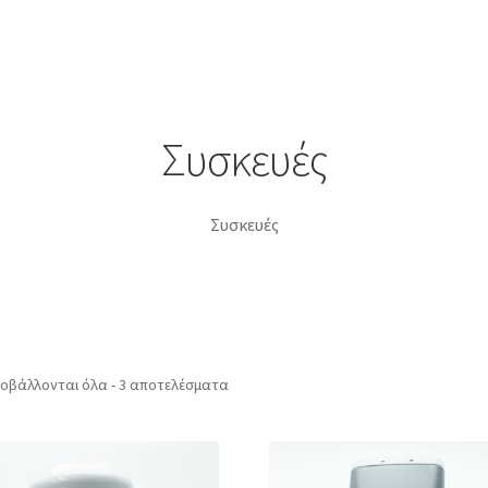
Register
Wishlist
Wishlist
Αποσύνδεση
Εγγραφή
γαριασμός
Μέλη
Ο λογαριασμός μου
ΟΡΟΙ ΧΡΗΣΗΣ
Ποιοι είμαστ
Ταμείο
Χρήστης
Συσκευές
Συσκευές
Sorted
οβάλλονται όλα - 3 αποτελέσματα
by
latest