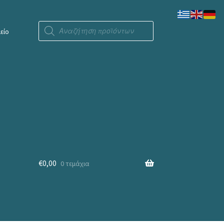
Products
search
είο
€
0,00
0 τεμάχια