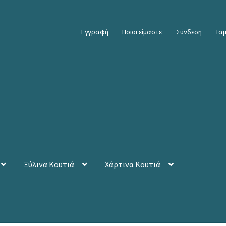
Εγγραφή
Ποιοι είμαστε
Σύνδεση
Ταμ
Ξύλινα Κουτιά
Χάρτινα Κουτιά