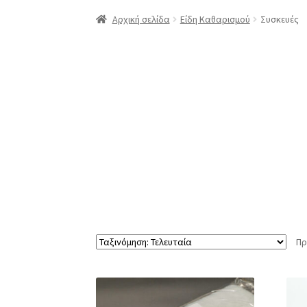
Αρχική
Compare
Compare
Edit Profile
Log In
Αρχική σελίδα
Είδη Καθαρισμού
Συσκευές
Επαναφορά Κωδικού
Καλάθι
Κατάστημα
Λο
ΠΟΛΙΤΙΚΗ ΕΠΙΣΤΡΟΦΩΝ
Προϊόντα
Σύνδεση
Πρ