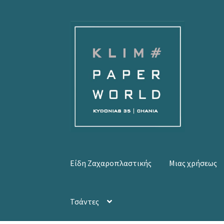
Απευθείας
Μετάβαση
μετάβαση
σε
στην
περιεχόμενο
πλοήγηση
Είδη Ζαχαροπλαστικής
Μιας χρήσεως
Τσάντες