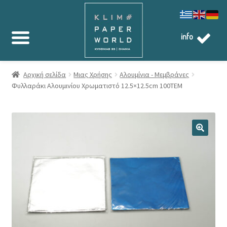
info
Αρχική σελίδα
Μιας Χρήσης
Αλουμίνια - Μεμβράνες
Φυλλαράκι Αλουμινίου Χρωματιστό 12.5×12.5cm 100ΤΕΜ