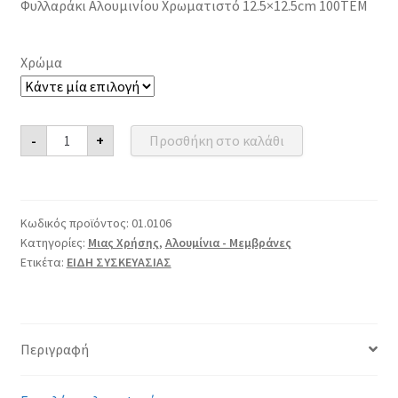
Φυλλαράκι Αλουμινίου Χρωματιστό 12.5×12.5cm 100ΤΕΜ
Χρώμα
Φυλλαράκι
-
+
Προσθήκη στο καλάθι
Αλουμινίου
Χρωματιστό
12.5x12.5cm
100ΤΕΜ
ποσότητα
Κωδικός προϊόντος:
01.0106
Κατηγορίες:
Μιας Χρήσης
,
Αλουμίνια - Μεμβράνες
Ετικέτα:
ΕΙΔΗ ΣΥΣΚΕΥΑΣΙΑΣ
Περιγραφή