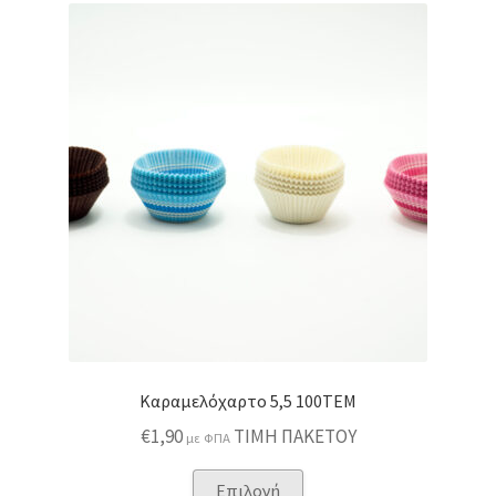
Καραμελόχαρτο 5,5 100TEM
€
1,90
ΤΙΜΗ ΠΑΚΕΤΟΥ
με ΦΠΑ
Αυτό
Επιλογή