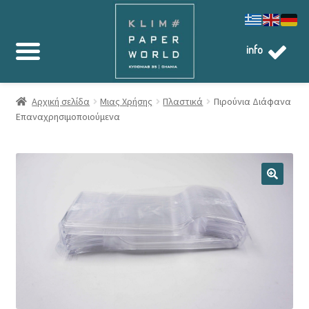
info
Αρχική σελίδα
Μιας Χρήσης
Πλαστικά
Πιρούνια Διάφανα
Επαναχρησιμοποιούμενα