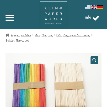
info
Αρχική σελίδα
Μιας Χρήσης
Είδη Ζαχαροπλαστικής
Ξυλάκι Παγωτού