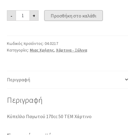
Κύπελλο
-
+
Προσθήκη στο καλάθι
Παγωτού
170cc
50
TEM
Χάρτινο
ποσότητα
Κωδικός προϊόντος:
04.0217
Κατηγορίες:
Μιας Χρήσης
,
Χάρτινα - Ξύλινα
Περιγραφή
Περιγραφή
Κύπελλο Παγωτού 170cc 50 TEM Χάρτινο