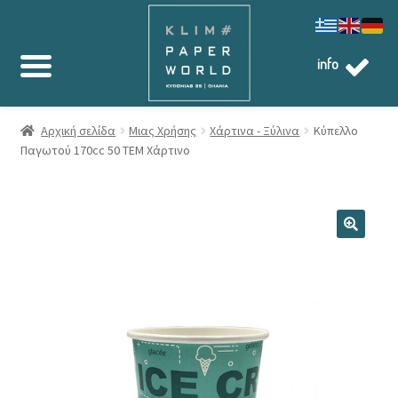
info
Αρχική σελίδα
Μιας Χρήσης
Χάρτινα - Ξύλινα
Κύπελλο
Παγωτού 170cc 50 TEM Χάρτινο