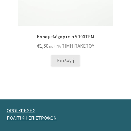
Καραμελόχαρτο n.5 100ΤΕΜ
€
1,50
ΤΙΜΗ ΠΑΚΕΤΟΥ
με ΦΠΑ
Αυτό
Επιλογή
το
προϊόν
έχει
πολλαπλές
παραλλαγές.
Οι
επιλογές
ΟΡΟΙ ΧΡΗΣΗΣ
μπορούν
ΠΟΛΙΤΙΚΗ ΕΠΙΣΤΡΟΦΩΝ
να
επιλεγούν