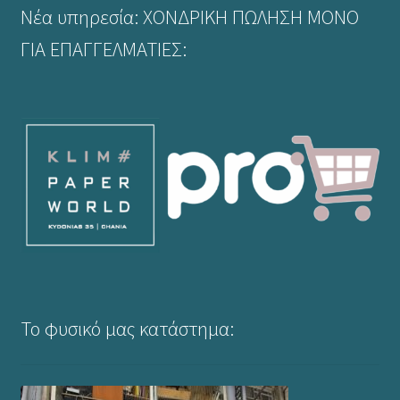
Νέα υπηρεσία: ΧΟΝΔΡΙΚΗ ΠΩΛΗΣΗ ΜΟΝΟ
σελίδα
του
ΓΙΑ ΕΠΑΓΓΕΛΜΑΤΙΕΣ:
προϊόντος
Το φυσικό μας κατάστημα: