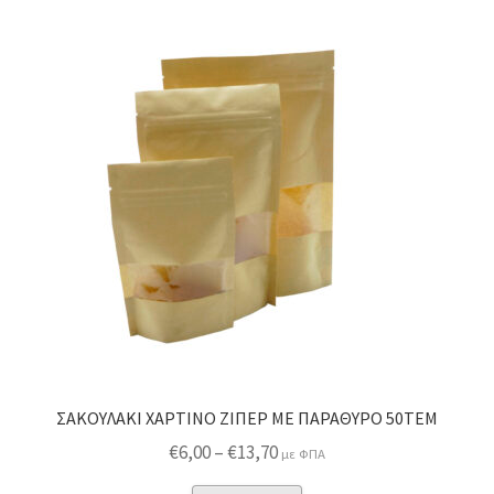
ΣΑΚΟΥΛΑΚΙ ΧΑΡΤΙΝΟ ΖΙΠΕΡ ΜΕ ΠΑΡΑΘΥΡΟ 50ΤΕΜ
Price
€
6,00
–
€
13,70
με ΦΠΑ
range: