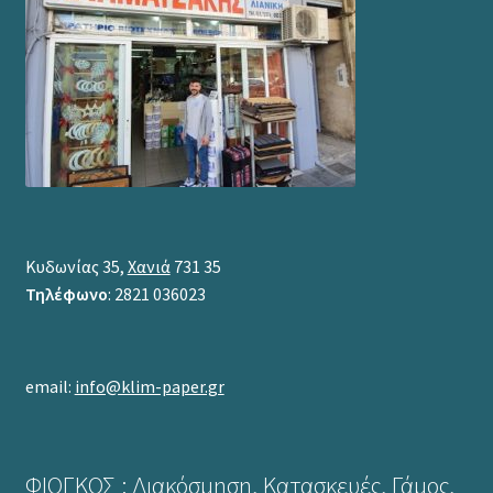
Κυδωνίας 35,
Χανιά
731 35
Τηλέφωνο
: 2821 036023
email:
info@klim-paper.gr
ΦΙΟΓΚΟΣ : Διακόσμηση, Κατασκευές, Γάμος,