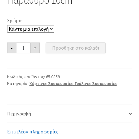
Παράθυρο 10cm
Χρώμα
Κουτί
-
+
Προσθήκη στο καλάθι
Χάρτινο
Κύβος
Με
Παράθυρο
10cm
ποσότητα
Κωδικός προϊόντος:
65.0859
Κατηγορία:
Χάρτινες Συσκευασίες-Γυάλινες Συσκευασίες
Περιγραφή
Επιπλέον πληροφορίες