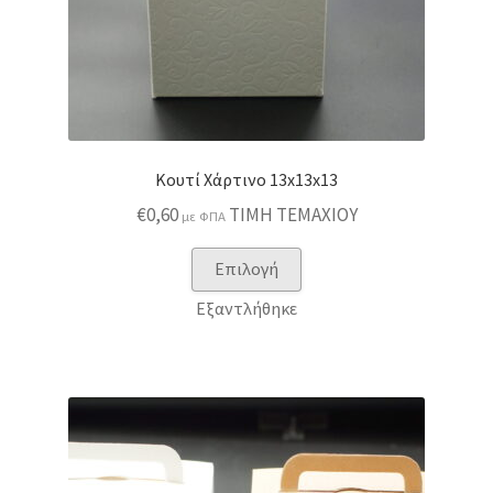
Κουτί Χάρτινο 13x13x13
€
0,60
ΤΙΜΗ ΤΕΜΑΧΙΟΥ
με ΦΠΑ
Αυτό
Επιλογή
το
Εξαντλήθηκε
προϊόν
έχει
πολλαπλές
παραλλαγές.
Οι
επιλογές
μπορούν