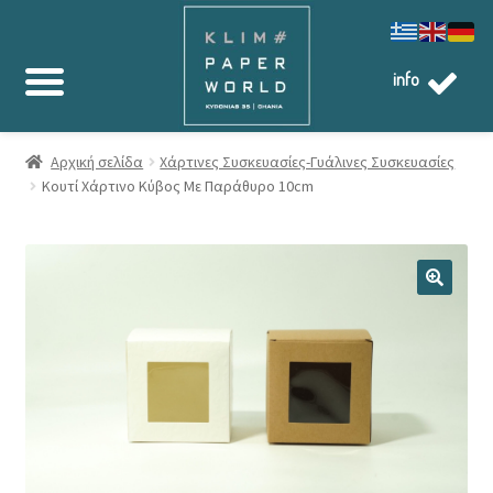
info
Αρχική σελίδα
Χάρτινες Συσκευασίες-Γυάλινες Συσκευασίες
Κουτί Χάρτινο Κύβος Με Παράθυρο 10cm