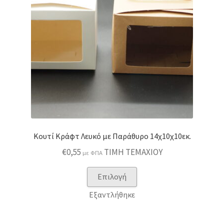
να
επιλεγούν
στη
σελίδα
του
προϊόντος
Κουτί Κράφτ Λευκό με Παράθυρο 14χ10χ10εκ.
€
0,55
ΤΙΜΗ ΤΕΜΑΧΙΟΥ
με ΦΠΑ
Αυτό
Επιλογή
το
Εξαντλήθηκε
προϊόν
έχει
πολλαπλές