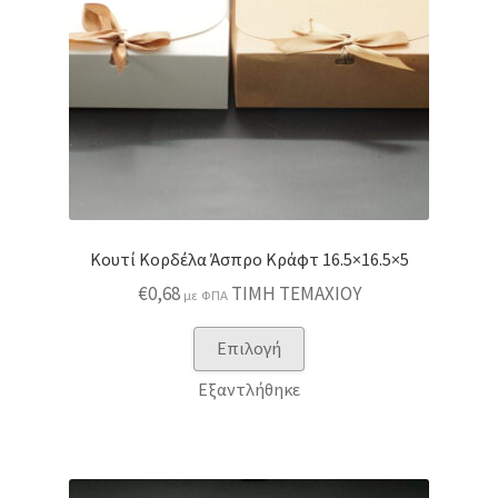
Κουτί Κορδέλα Άσπρο Κράφτ 16.5×16.5×5
€
0,68
ΤΙΜΗ ΤΕΜΑΧΙΟΥ
με ΦΠΑ
Αυτό
Επιλογή
το
Εξαντλήθηκε
προϊόν
έχει
πολλαπλές
παραλλαγές.