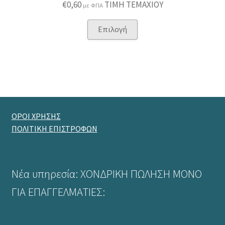
€
0,60
ΤΙΜΗ ΤΕΜΑΧΙΟΥ
με ΦΠΑ
Αυτό
Επιλογή
το
προϊόν
έχει
πολλαπλές
παραλλαγές.
Οι
επιλογές
ΟΡΟΙ ΧΡΗΣΗΣ
μπορούν
ΠΟΛΙΤΙΚΗ ΕΠΙΣΤΡΟΦΩΝ
να
επιλεγούν
στη
Νέα υπηρεσία: ΧΟΝΔΡΙΚΗ ΠΩΛΗΣΗ ΜΟΝΟ
σελίδα
του
ΓΙΑ ΕΠΑΓΓΕΛΜΑΤΙΕΣ:
προϊόντος