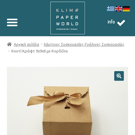
info
Αρχική σελίδα
Χάρτινες Συσκευασίες-Γυάλινες Συσκευασίες
Κουτί Κράφτ 9x9x6 με Κορδέλα