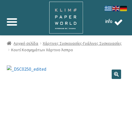
info
Αρχική σελίδα
Χάρτινες Συσκευασίες-Γυάλινες Συσκευασίες
Κουτί Κοσμημάτων Χάρτινο Άσπρο