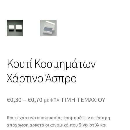
Κουτί Κοσμημάτων
Χάρτινο Άσπρο
Price
€
0,30
–
€
0,70
ΤΙΜΗ ΤΕΜΑΧΙΟΥ
με ΦΠΑ
range:
Κουτί χάρτινο συσκευασίας κοσμημάτων σε άσπρη
€0,30
απόχρωση,αρκετά οικονομικό,που δίνει στύλ και