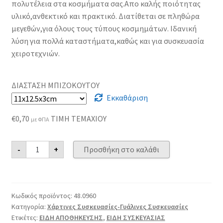
through
πολυτέλεια στα κοσμήματα σας.Απο καλής ποιότητας
υλικό,ανθεκτικό και πρακτικό. Διατίθεται σε πληθώρα
€0,70
μεγεθών,για όλους τους τύπους κοσμημάτων. Ιδανική
λύση για πολλά καταστήματα,καθώς και για συσκευασία
χειροτεχνιών.
ΔΙΑΣΤΑΣΗ ΜΠΙΖΟΚΟΥΤΟΥ
Εκκαθάριση
€
0,70
ΤΙΜΗ ΤΕΜΑΧΙΟΥ
με ΦΠΑ
Κουτί
-
+
Προσθήκη στο καλάθι
Κοσμημάτων
Χάρτινο
Άσπρο
ποσότητα
Κωδικός προϊόντος:
48.0960
Κατηγορία:
Χάρτινες Συσκευασίες-Γυάλινες Συσκευασίες
Ετικέτες:
ΕΙΔΗ ΑΠΟΘΗΚΕΥΣΗΣ
,
ΕΙΔΗ ΣΥΣΚΕΥΑΣΙΑΣ