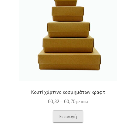
Κουτί χάρτινο κοσμημάτων κραφτ
Price
€
0,32
–
€
0,70
με ΦΠΑ
range:
Αυτό
Επιλογή
€0,32
το
through
προϊόν
€0,70