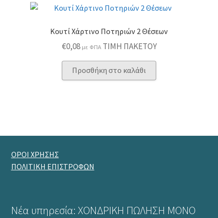
παραλλαγές.
Οι
επιλογές
Κουτί Χάρτινο Ποτηριών 2 Θέσεων
μπορούν
€
0,08
ΤΙΜΗ ΠΑΚΕΤΟΥ
με ΦΠΑ
να
επιλεγούν
Προσθήκη στο καλάθι
στη
σελίδα
του
προϊόντος
ΟΡΟΙ ΧΡΗΣΗΣ
ΠΟΛΙΤΙΚΗ ΕΠΙΣΤΡΟΦΩΝ
Νέα υπηρεσία: ΧΟΝΔΡΙΚΗ ΠΩΛΗΣΗ ΜΟΝΟ