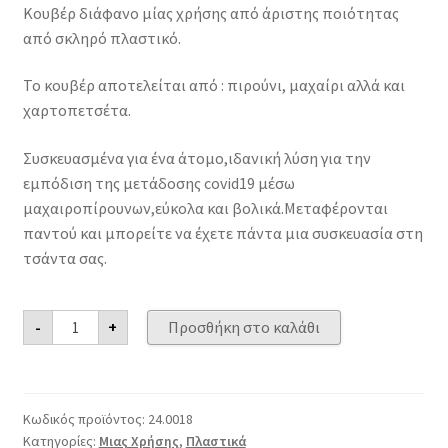
Κουβέρ διάφανο μίας χρήσης από άριστης ποιότητας
από σκληρό πλαστικό.
Το κουβέρ αποτελείται από : πιρούνι, μαχαίρι αλλά και
χαρτοπετσέτα.
Συσκευασμένα για ένα άτομο,ιδανική λύση για την
εμπόδιση της μετάδοσης covid19 μέσω
μαχαιροπίρουνων,εύκολα και βολικά.Μεταφέρονται
παντού και μπορείτε να έχετε πάντα μια συσκευασία στη
τσάντα σας.
Κουβέρ
-
+
Προσθήκη στο καλάθι
Διάφανο
100ΤΕΜ
ποσότητα
Κωδικός προϊόντος:
24.0018
Κατηγορίες:
Μιας Χρήσης
,
Πλαστικά