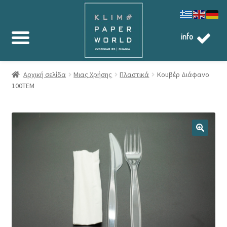
info
Αρχική σελίδα
Μιας Χρήσης
Πλαστικά
Κουβέρ Διάφανο
100ΤΕΜ