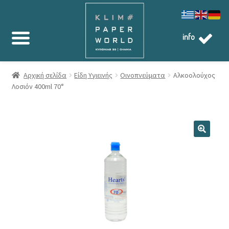
info
Αρχική σελίδα
Είδη Υγιεινής
Οινοπνεύματα
Αλκοολούχος
Λοσιόν 400ml 70°