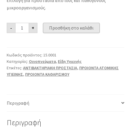
επιλογή για προστασία απο ιούς και παθογόνους
μικροοργανισμούς.
Αλκοολούχος
-
+
Προσθήκη στο καλάθι
Λοσιόν
400ml
70°
ποσότητα
Κωδικός προϊόντος:
15.0001
Κατηγορίες:
Οινοπνεύματα
,
Είδη Υγιεινής
Ετικέτες:
ΑΝΤΙΒΑΚΤΗΡΙΑΚΗ ΠΡΟΣΤΑΣΙΑ
,
ΠΡΟΙΟΝΤΑ ΑΤΟΜΙΚΗΣ
ΥΓΙΕΙΝΗΣ
,
ΠΡΟΙΟΝΤΑ ΚΑΘΑΡΙΣΜΟΥ
Περιγραφή
Περιγραφή