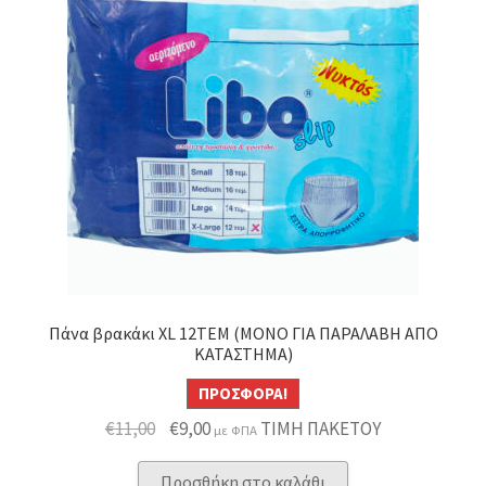
Πάνα βρακάκι XL 12ΤΕΜ (ΜΟΝΟ ΓΙΑ ΠΑΡΑΛΑΒΗ ΑΠΟ
ΚΑΤΑΣΤΗΜΑ)
ΠΡΟΣΦΟΡΆ!
Original
Η
€
11,00
€
9,00
ΤΙΜΗ ΠΑΚΕΤΟΥ
με ΦΠΑ
price
τρέχουσα
Προσθήκη στο καλάθι