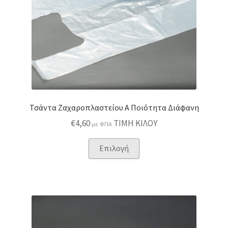
Τσάντα Ζαχαροπλαστείου Α Ποιότητα Διάφανη
€
4,60
ΤΙΜΗ ΚΙΛΟΥ
με ΦΠΑ
Αυτό
Επιλογή
το
προϊόν
έχει
πολλαπλές
παραλλαγές.
Οι