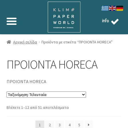
info
Αρχική σελίδα
Προϊόντα με ετικέτα “ΠΡΟΙΟΝΤΑ HORECA”
ΠΡΟΙΟΝΤΑ HORECA
ΠΡΟΙΟΝΤΑ HORECA
Sorted
Βλέπετε 1–12 από 51 αποτελέσματα
by
latest
1
2
3
4
5