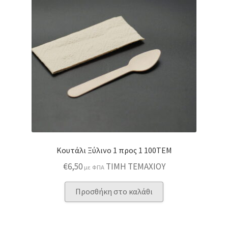
επιλογές
μπορούν
να
επιλεγούν
στη
σελίδα
του
προϊόντος
Κουτάλι Ξύλινο 1 προς 1 100ΤΕΜ
€
6,50
ΤΙΜΗ ΤΕΜΑΧΙΟΥ
με ΦΠΑ
Προσθήκη στο καλάθι