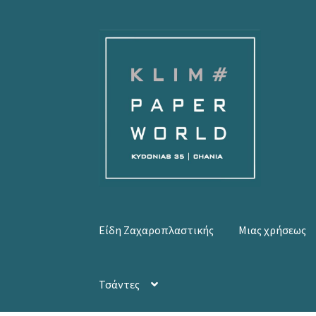
Απευθείας
Μετάβαση
μετάβαση
σε
στην
περιεχόμενο
πλοήγηση
Είδη Ζαχαροπλαστικής
Μιας χρήσεως
Τσάντες