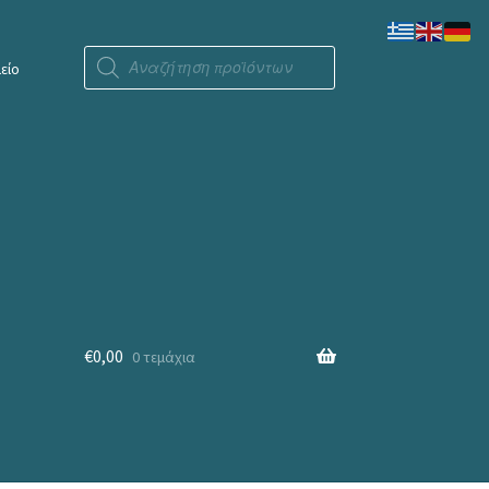
Products
search
είο
€
0,00
0 τεμάχια