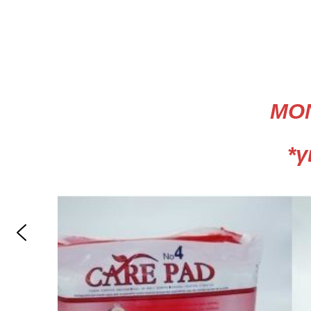
Αρχική
Compare
Compare
Edit Profile
Log In
Επαναφορά Κωδικού
Καλάθι
Κατάστημα
Λο
ΠΟΛΙΤΙΚΗ ΕΠΙΣΤΡΟΦΩΝ
Προϊόντα
Σύνδεση
ΜΟΝΑΔΙΚΗ ΠΡΟΣΦΟΡΑ ΣΤΙΣ
*για παραλαβή από το κατ