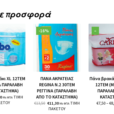
σε προσφορά
-16%
–
άκι XL 12ΤΕΜ
ΠΑΝΑ ΑΚΡΑΤΕΙΑΣ
Πάνα βρακάκ
Α ΠΑΡΑΛΑΒΗ
REGINA Ν.2 30ΤΕΜ
12TEM (Μ
ΤΑΣΤΗΜΑ)
ΡΕΓΓΙΝΑ (ΠΑΡΑΛΑΒΗ
ΠΑΡΑΛΑ
ΑΠΟ ΤΟ ΚΑΤΑΣΤΗΜΑ)
ΚΑΤΑΣ
inal
Η
00
ΤΙΜΗ
Με ΦΠΑ
e
Τρέχουσα
ΚΕΤΟΥ
Original
Η
€
13,50
€
11,30
ΤΙΜΗ
€
7,50
–
€
8
Με ΦΠΑ
Τιμή
Price
Τρέχουσα
ΠΑΚΕΤΟΥ
0.
Είναι:
Was:
Τιμή