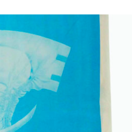
Through
€8,90