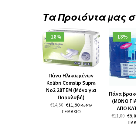
Τα Προιόντα μας 
-18%
-18%
Πάνα Ηλικιωμένων
Kolibri Comslip Supra
No2 28TEM (Μόνο για
Πάνα βρακ
Παραλαβή)
(ΜΟΝΟ ΓΙ
Original
Η
€
14,50
€
11,90
Με ΦΠΑ
ΑΠΟ ΚΑ
Price
Τρέχουσα
ΤΕΜΑΧΙΟ
Orig
€
11,00
€
9,
Was:
Τιμή
Pric
ΠΑ
€14,50.
Είναι:
Was:
€11,90.
€11,0