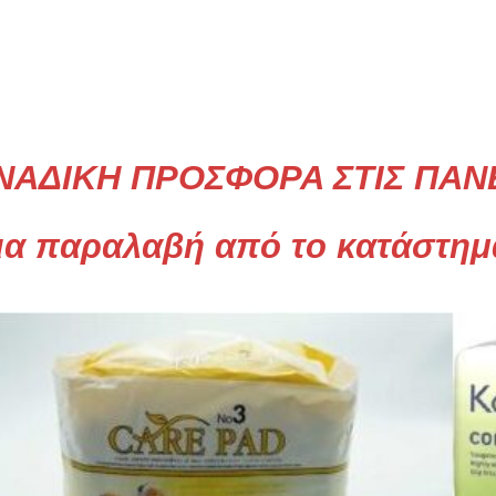
Register
Wishlist
Wishlist
Αποσύνδεση
Εγγραφή
γαριασμός
Μέλη
Ο λογαριασμός μου
ΟΡΟΙ ΧΡΗΣΗΣ
Ποιοι είμαστ
Ταμείο
Χρήστης
 ΠΑΝΕΣ!
άστημα