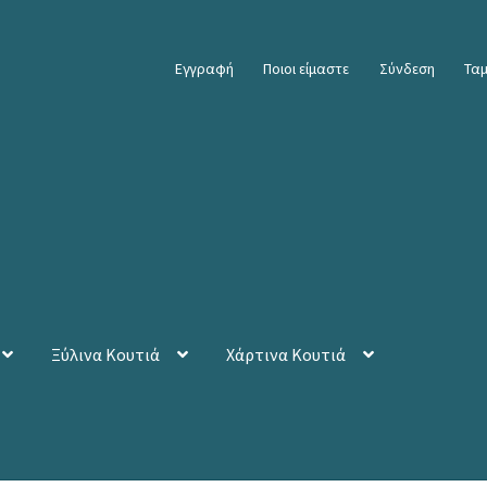
Εγγραφή
Ποιοι είμαστε
Σύνδεση
Ταμ
Ξύλινα Κουτιά
Χάρτινα Κουτιά