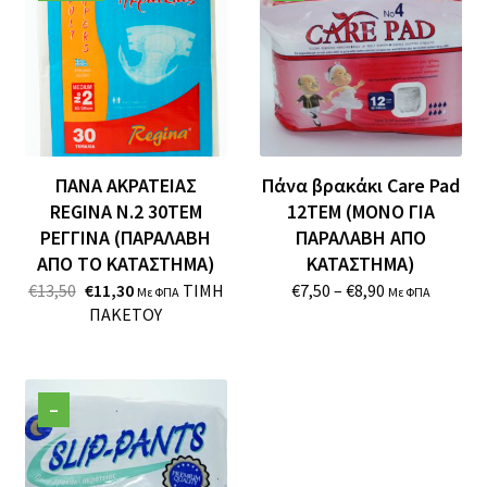
ΠΑΝΑ ΑΚΡΑΤΕΙΑΣ
Πάνα βρακάκι Care Pad
REGINA Ν.2 30ΤΕΜ
12TEM (ΜΟΝΟ ΓΙΑ
ΡΕΓΓΙΝΑ (ΠΑΡΑΛΑΒΗ
ΠΑΡΑΛΑΒΗ ΑΠΟ
ΑΠΟ ΤΟ ΚΑΤΑΣΤΗΜΑ)
ΚΑΤΑΣΤΗΜΑ)
Original
Η
Price
€
13,50
€
11,30
ΤΙΜΗ
€
7,50
–
€
8,90
Με ΦΠΑ
Με ΦΠΑ
Price
Τρέχουσα
Range:
ΠΑΚΕΤΟΥ
Was:
Τιμή
€7,50
€13,50.
Είναι:
Through
€11,30.
€8,90
–