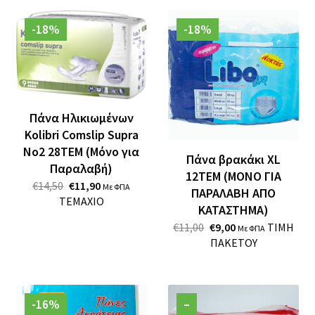
-18%
-18%
Πάνα Ηλικιωμένων
Kolibri Comslip Supra
No2 28TEM (Μόνο για
Πάνα βρακάκι XL
Παραλαβή)
12ΤΕΜ (ΜΟΝΟ ΓΙΑ
Original
Η
€
14,50
€
11,90
Με ΦΠΑ
ΠΑΡΑΛΑΒΗ ΑΠΟ
Price
Τρέχουσα
ΤΕΜΑΧΙΟ
ΚΑΤΑΣΤΗΜΑ)
Was:
Τιμή
Original
Η
€14,50.
Είναι:
€
11,00
€
9,00
ΤΙΜΗ
Με ΦΠΑ
Price
Τρέχουσα
€11,90.
ΠΑΚΕΤΟΥ
Was:
Τιμή
€11,00.
Είναι:
€9,00.
-16%
–